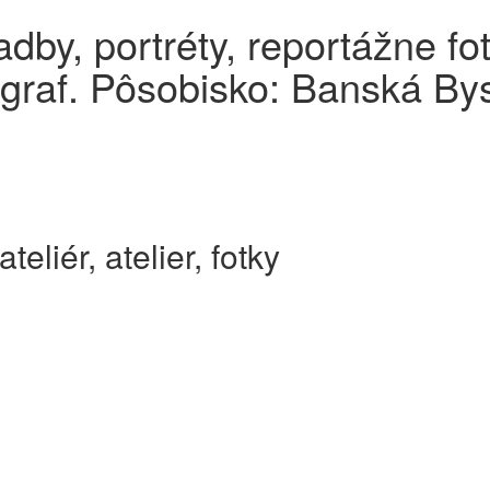
dby, portréty, reportážne fot
graf. Pôsobisko: Banská Byst
teliér, atelier, fotky