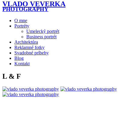
VLADO VEVERKA
PHOTOGRAPHY
O mne
Portréty
Umelecký portrét
Business portrét
Architektúra
Reklamné fotky
Svadobné príbehy
Blog
Kontakt
L & F