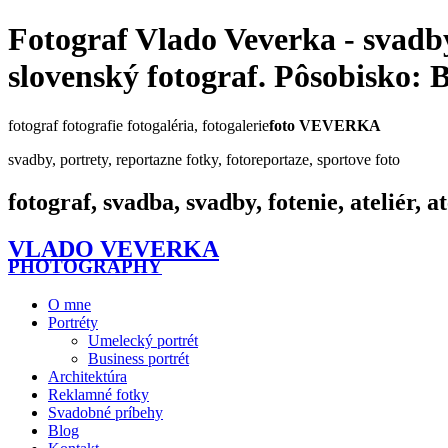
Fotograf Vlado Veverka - svadby,
slovenský fotograf. Pôsobisko: B
fotograf fotografie fotogaléria, fotogalerie
foto VEVERKA
svadby, portrety, reportazne fotky, fotoreportaze, sportove foto
fotograf, svadba, svadby, fotenie, ateliér, at
VLADO VEVERKA
PHOTOGRAPHY
O mne
Portréty
Umelecký portrét
Business portrét
Architektúra
Reklamné fotky
Svadobné príbehy
Blog