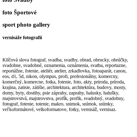
foto Športové
sport photo gallery
vernisáže fotografií
Klíčová slova fotograf, svadba, svadby, obrad, obrucky, obrúčky,
svadobne, svadobné, oznamenia, oznámenia, svatba, reportazne,
reportážne, fotenie, ateliér, atelier, zrkadlovka, fotoaparát, canon,
eos, d1, 5d, nikon, olympus, profi, profesionálny, komercny,
komerčný, komercne, fotka, fotenie, foto, akty, priroda, príroda,
krajina, zatisie, zátišie, architektura, architektúra, budovy, mosty,
domy, byty, dostihy, psie záprahy, zaprahy, halusky, halušky,
majstrovstvá, majstrovstva, profík, profik, svadobný, svadobny,
fotograf, fotenie, totenie, makro, snimok, snímok, snímky,
veľkoformátové, velkoformatove, fotky, vernisáž, vernisaz.