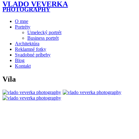
VLADO VEVERKA
PHOTOGRAPHY
O mne
Portréty
Umelecký portrét
Business portrét
Architektúra
Reklamné fotky
Svadobné príbehy
Blog
Kontakt
Víla